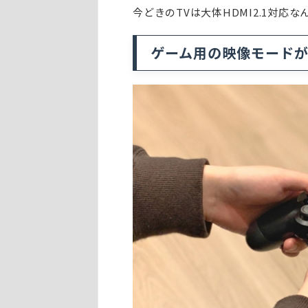
今どきのTVは大体HDMI2.1対
ゲーム用の映像モード