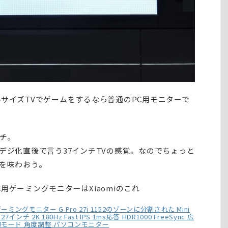
サイズTVでゲームをするなら普通のPC用モニターで
チ。
デジ化直後で言う37インチTVの感覚。なのでちょっと
感を味わおう。
用ゲーミングモニターはXiaomiのこれ
LEDゲーミングモニター G Pro 27i 1152のゾーンに分割された Mini
インチ 2K 180Hz Fast IPS 1ms応答 HDR1000 FreeSync 広
制御モード 角度調整 パソコンモニター