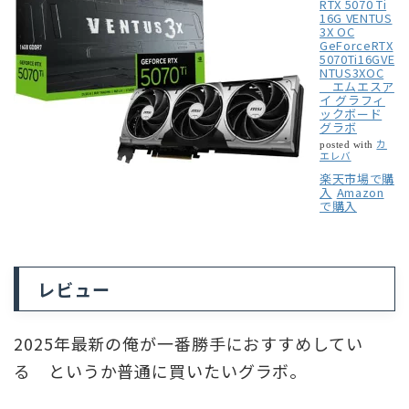
RTX 5070 Ti
16G VENTUS
3X OC
GeForceRTX
5070Ti16GVE
NTUS3XOC
エムエスア
イ グラフィ
ックボード
グラボ
カ
posted with
エレバ
楽天市場で購
入
Amazon
で購入
レビュー
2025年最新の俺が一番勝手におすすめしてい
る というか普通に買いたいグラボ。