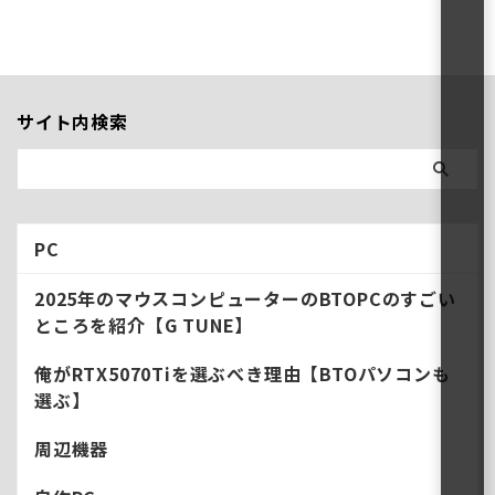
シリーズはザ・ミドルエンドモ
デルって感じで”性能（画質と
か）は求めないけどコスパ良く
ゲームをしたい人におすすめの
グラボだ。 で、RTX ○60シリ
サイト内検索
ーズの最新Verが
RTX5060/5060Tiなわけで、特
に今回おすすめしたいのが
RTX5060TI搭載のモデル。 今
回はそんなコスパが良いグラボ
のサインモデル、RTX5060Ti搭
PC
載のBTOPCを性 ...
2025年のマウスコンピューターのBTOPCのすごい
ところを紹介【G TUNE】
俺がRTX5070Tiを選ぶべき理由【BTOパソコンも
選ぶ】
周辺機器