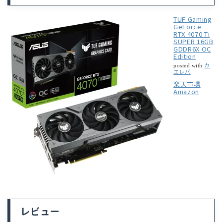
TUF Gaming
GeForce
RTX 4070 Ti
SUPER 16GB
GDDR6X OC
Edition
カ
posted with
エレバ
楽天市場
Amazon
レビュー