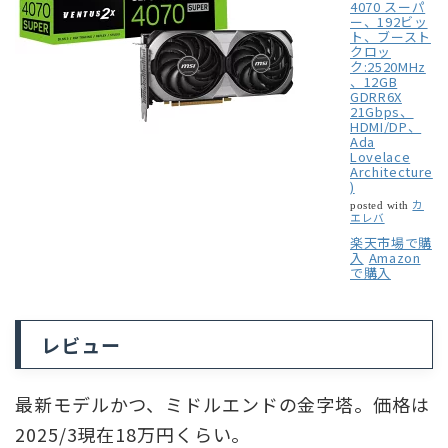
4070 スーパ
ー、192ビッ
ト、ブースト
クロッ
ク:2520MHz
、12GB
GDRR6X
21Gbps、
HDMI/DP、
Ada
Lovelace
Architecture
)
カ
posted with
エレバ
楽天市場で購
入
Amazon
で購入
レビュー
最新モデルかつ、ミドルエンドの金字塔。価格は
2025/3現在18万円くらい。