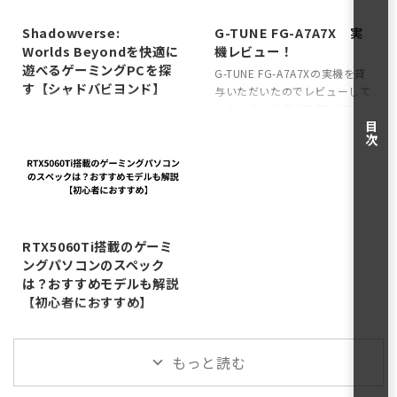
2025/10/21
2025/8/11
んだけど、ブランドの位置づけ
NextOneStepのゲーミングPC
としてはマウスコンピューター
の特徴 価格を抑えてコスパ良く
Shadowverse:
G-TUNE FG-A7A7X 実
の「エントリー向けゲーミング
ゲーミングPC（BTO）を提供
Worlds Beyondを快適に
機レビュー！
PCブランド」で、コスパを重視
している ローエンド～ミドルス
遊べるゲーミングPCを探
G-TUNE FG-A7A7Xの実機を貸
し、初心者でも買いやすい価格
ペックのコスパの良いゲーミン
す【シャドバビヨンド】
与いただいたのでレビューして
帯を取り揃えているのが特徴。
グPCが取り扱いのメイン SNS
いきます。 G-TUNE FG-A7A7X
ざっくり網羅すると下記
も含めて定期的にキャンペーン
シャドバビヨンドが盛り上がっ
のスペック 「Ryzen 7 9700X
目次
NEXTGEARの特徴 価格：20万
を開催している といった感じ
ていますね！！！俺もシャドバ
× Radeon RX 7700 XT」を搭
円前後から GPU：RTX5060〜
で、高コスパかつキャンペーン
ビヨンドを遊びまくって更新サ
載したG-TUNE FG-A7A7Xは、
のミドルから取り揃えが豊富 デ
なども高頻度で行っているのが
ボってました。そこで今回はシ
WQHDゲーミングや配信・動画
ザイン：シンプルかつLED演出
特徴。 また、おすすめのゲーミ
ャドバビヨンドを快適に遊べる
編集まで幅広くこなせる万能型
あり（若 ...
ングデバイ ...
ゲーミングPCを紹介していこう
2025/5/31
BTOゲーミングPC。最新DDR5
と思う。 Shadowverse:
メモリ32GBと2TB NVMe Gen4
Worlds Beyondの推奨動作環境
RTX5060Ti搭載のゲーミ
SSDを標準搭載し、買ってすぐ
（推奨スペック） まずはシャド
ングパソコンのスペック
に重いゲームや編集作業ができ
バビヨンドの推奨スペックから
は？おすすめモデルも解説
る。3年間の長期保証と24時間
紹介。 パーツCPUIntel® Core™
【初心者におすすめ】
365日サポートも付くため、長
i7-10700K Processor /AMD
く安心して使える構成 ...
Ryzen™ 7 3700XGPUGeForce
ゲーミングPCを始めて選ぶけど
GTX™ 1660 ...
何を買えばいいかわからない！
もっと読む
みたいな人におすすめなのが
RTX5060Ti搭載のゲーミング
PC。 GeForceのRTX○60/60Ti