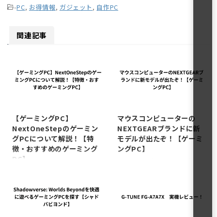
-
PC
,
お得情報
,
ガジェット
,
自作PC
関連記事
2025/10/23
2025/10/13
【ゲーミングPC】
マウスコンピューターの
NextOneStepのゲーミン
NEXTGEARブランドに新
グPCについて解説！【特
モデルが出たぞ！【ゲーミ
徴・おすすめのゲーミング
ングPC】
PC】
マウスコンピューターのゲーミ
ングPCブランド、NEXTGEAR
新進気鋭のゲーミングPCの
にモデル追加がされたから今回
BTOメーカー、NextOneStepを
はそれを紹介してく。
最近知ったけど NextOneStep
NEXTGEARとは そもそも
の特徴 まずはNextOneStepの
NEXTGEARとは？ってところな
特徴を俺なりに調べてみた。