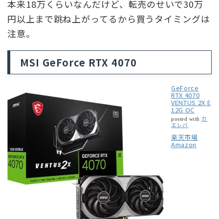
本来18万くらいなんだけど、転売のせいで30万
円以上まで跳ね上がってるから買うタイミングは
注意。
MSI GeForce RTX 4070
GeForce
RTX 4070
VENTUS 2X E
12G OC
カ
posted with
エレバ
楽天市場
Amazon