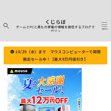
くじらぼ
ゲームとPCと黒もの家電の情報を発信するブログマ
ガジン
10/29（水）まで マウスコンピューターで期間
限定セール中！【最大9万円値引き】