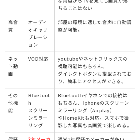
な角度からTVを見ても画質が落
ちることはない
高音
オーディ
部屋の環境に適した音声に自動調
質
オキャリ
整が可能。
ブレーシ
ョン
ネッ
VOD対応
youtubeやネットフリックスの
ト動
視聴可能はもちろん、
画
ダイレクトボタンも搭載されてお
り、簡単にアクセスができる。
その
Bluetoot
Bluetoothイヤホンでの接続は
他機
h
もちろん、Iphoneのスクリーン
能
スクリー
ミラーリング（Airplay）
ンミラー
やHomeKitも対応。スマホで撮
リング
影した写真も高画質で楽しめる。
保証
3年メーカ
通常1年保証のメーカーが多い