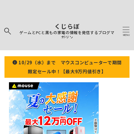
くじらぼ
ゲームとPCと黒もの家電の情報を発信するブログマ
ガジン
10/29（水）まで マウスコンピューターで期間
限定セール中！【最大9万円値引き】