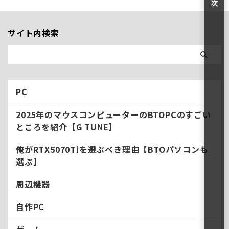
いく。 【最重要】TVは大画面
TVは大画面前提。なぜかという
と小サイズTVでゲームをするな
サイト内検索
ら普通のPC用モニターでいいか
ら。 俺がおすすめしたいのは最
低65インチ。今は50インチがス
タンダードで、地デジ化直後で
言う37インチTVの感覚。なの
でち ...
PC
2025年のマウスコンピューターのBTOPCのすごい
ところを紹介【G TUNE】
俺がRTX5070Tiを選ぶべき理由【BTOパソコンも
選ぶ】
周辺機器
自作PC