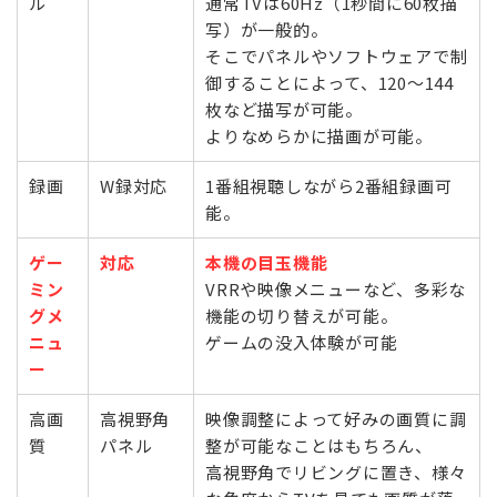
ル
通常TVは60Hz（1秒間に60枚描
写）が一般的。
そこでパネルやソフトウェアで制
御することによって、120～144
枚など描写が可能。
よりなめらかに描画が可能。
録画
W録対応
1番組視聴しながら2番組録画可
能。
ゲー
対応
本機の目玉機能
ミン
VRRや映像メニューなど、多彩な
グメ
機能の切り替えが可能。
ニュ
ゲームの没入体験が可能
ー
高画
高視野角
映像調整によって好みの画質に調
質
パネル
整が可能なことはもちろん、
高視野角でリビングに置き、様々