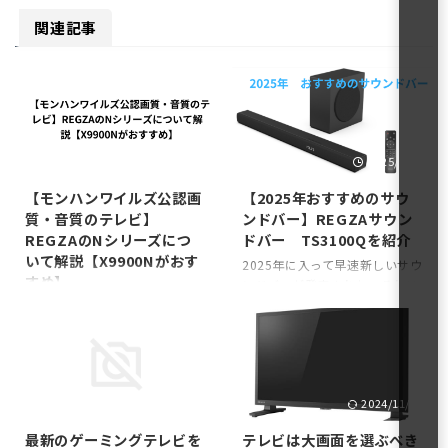
関連記事
2025/3/5
2025/2/12
【モンハンワイルズ公認画
【2025年おすすめのサウ
質・音質のテレビ】
ンドバー】REGZAサウン
REGZAのNシリーズにつ
ドバー TS3100Qを紹介
いて解説【X9900Nがおす
2025年に入って早速新しいサウ
すめ】
ンドバーが発表された。それは
REGZAのサウンドバー、
最近モンハンワイルズが発売さ
TS3100Q。 これはざっくりサ
れて記憶に新しいし、それに伴
ウンドバー本体にサブウーファ
ってゲーミングPCを紹介する記
ーが付属したモデルではあっ
事やツイートでインターネット
て、最近よくある構成ではある
は溢れていて、俺もその一人で
2024/10/6
2024/11/10
んだけど、調べてみると色々特
はあるんだけど、パソコンを紹
徴がある事がわかった。 今回は
介する記事で溢れていてもモニ
最新のゲーミングテレビを
テレビは大画面を選ぶべき
TS3100Qの特徴とおすすめでき
ターや周辺機器の投稿は見ない