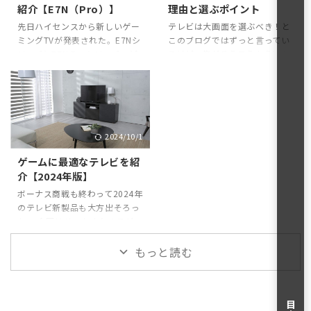
紹介【E7N（Pro）】
理由と選ぶポイント
るポイントを紹介していきた
なと思っていた（完）。 何を紹
い。 仕様まとめ まずは仕様の
先日ハイセンスから新しいゲー
テレビは大画面を選ぶべき！と
介したらいいのか迷っていたん
まとめから。前世代のTS216G
ミングTVが発表された。E7Nシ
このブログではずっと言ってい
だけど、Nシリーズがモンハン
との比較もしていく。
リーズとE7N Proシリーズ。ど
るけど、俺がそう思うようにな
ワイルズ公認画質・音質のテレ
TS3100QTS216Gスピーカーch
っちもゲーミングTVと銘打たれ
ったきっかけはPS5購入きっか
ビに認定されているのを見つけ
数/スピーカーユニット数3ch/
ていて、ゲーム性能に特化した
けでテレビを購入しようと思っ
た。そこで今回は便乗してNシ
5個2.1ch/6個入出力端子H ...
テレビ。今回は気になったから
たこと。当時HDMI2.1対応モニ
リーズの性能と、どこがおすす
自分用のまとめも含めて紹介す
ターといったら50インチ以上の
めなのか？を紹介していきたい
る。 E7Nシリーズの特徴 まず
大型テレビがメインで、一応PC
と思う。 REGZA Nシリーズの
2024/10/1
はE7Nシリーズそれぞれの特徴
モニターもなくはなかったけど
特徴 まずZ870Mシリ ...
を紹介する。 E7N-量子ドット
「臨場感のある大画面でゲーム
ゲームに最適なテレビを紹
液晶ディスプレイ採用 E7Nシリ
をしたい」と最終的に決断した
介【2024年版】
ーズの特徴は量子ドット液晶を
のがきっかけ。 もともとテレビ
採用しつつ、144HzVRR入力に
なんて小さくていい、そもそも
ボーナス商戦も終わって2024年
も対応しているところ。それで
いらなくね？って思ってたんだ
のテレビ新製品も大方出そろっ
いて65インチが148000と異様
けど、大画面テレビは買ったら
た。 今回はせっかくなのでゲー
な値段である点がポイント。こ
最高だった。 で、今回そんな昔
ムに向いたいわば”ゲーミング
こまで機能がそろった65 ...
の事を記事にするのは来年で今
テレビ”を紹介しようと思う。
もっと読む
のテレビ「50X9 ...
例えば年末にかけてTV購入を検
討している人に刺されば幸い。
前提条件 商品の紹介の前に前提
となる考量すべき点をまとめて
目次