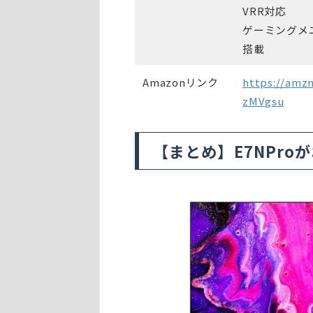
VRR対応
ゲーミングメ
搭載
Amazonリンク
https://amzn
zMVgsu
【まとめ】E7NPro