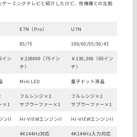
えたゲーミングテレビと紹介したけど、他機種との比較
E7N（Pro）
U7N
85/75
100/65/55/50/43
65イン
￥228000（75イン
￥130,300（65イン
チ）
チ）
晶
Mini LED
量子ドット液晶
2
フルレンジ×2
フルレンジ×2
ー×1
サブウーファー×1
サブウーファー×1
ジンII
HI-VIEWエンジンII
HI-VIEWエンジンII
4K144Hz対応
4K144Hz入力対応