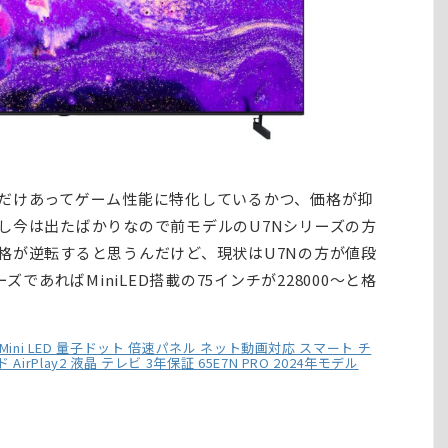
だけあってゲーム性能に特化しているかつ、価格が抑
し今は出たばかりなので前モデルのU7Nシリーズの方
格が逆転すると思うんだけど、現状はU7Nの方が値段
ズであればMiniLED搭載の75インチが228000～と格
K Mini LED 量子ドット 倍速パネル ネット動画対応 スマート チ
irPlay2 液晶 テレビ 3年保証 65E7N PRO 2024年モデル