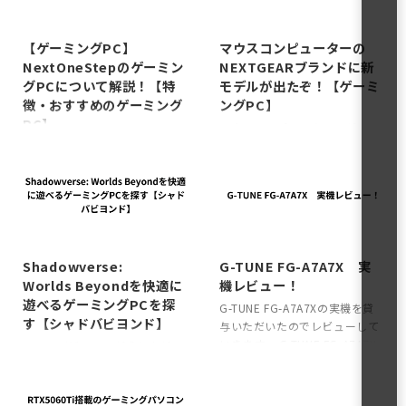
2025/10/23
2025/10/13
【ゲーミングPC】
マウスコンピューターの
NextOneStepのゲーミン
NEXTGEARブランドに新
グPCについて解説！【特
モデルが出たぞ！【ゲーミ
徴・おすすめのゲーミング
ングPC】
PC】
マウスコンピューターのゲーミ
ングPCブランド、NEXTGEAR
新進気鋭のゲーミングPCの
にモデル追加がされたから今回
BTOメーカー、NextOneStepを
はそれを紹介してく。
最近知ったけど NextOneStep
NEXTGEARとは そもそも
の特徴 まずはNextOneStepの
NEXTGEARとは？ってところな
特徴を俺なりに調べてみた。
2025/10/21
2025/8/11
んだけど、ブランドの位置づけ
NextOneStepのゲーミングPC
としてはマウスコンピューター
の特徴 価格を抑えてコスパ良く
Shadowverse:
G-TUNE FG-A7A7X 実
の「エントリー向けゲーミング
ゲーミングPC（BTO）を提供
Worlds Beyondを快適に
機レビュー！
PCブランド」で、コスパを重視
している ローエンド～ミドルス
遊べるゲーミングPCを探
G-TUNE FG-A7A7Xの実機を貸
し、初心者でも買いやすい価格
ペックのコスパの良いゲーミン
す【シャドバビヨンド】
与いただいたのでレビューして
帯を取り揃えているのが特徴。
グPCが取り扱いのメイン SNS
いきます。 G-TUNE FG-A7A7X
ざっくり網羅すると下記
も含めて定期的にキャンペーン
シャドバビヨンドが盛り上がっ
のスペック 「Ryzen 7 9700X
NEXTGEARの特徴 価格：20万
を開催している といった感じ
ていますね！！！俺もシャドバ
× Radeon RX 7700 XT」を搭
円前後から GPU：RTX5060〜
で、高コスパかつキャンペーン
ビヨンドを遊びまくって更新サ
載したG-TUNE FG-A7A7Xは、
のミドルから取り揃えが豊富 デ
なども高頻度で行っているのが
ボってました。そこで今回はシ