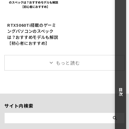
WQHDゲーミングや配信・動画
ザイン：シンプルかつLED演出
特徴。 また、おすすめのゲーミ
ャドバビヨンドを快適に遊べる
編集まで幅広くこなせる万能型
あり（若 ...
ングデバイ ...
ゲーミングPCを紹介していこう
2025/5/31
BTOゲーミングPC。最新DDR5
と思う。 Shadowverse:
メモリ32GBと2TB NVMe Gen4
Worlds Beyondの推奨動作環境
RTX5060Ti搭載のゲーミ
SSDを標準搭載し、買ってすぐ
（推奨スペック） まずはシャド
ングパソコンのスペック
に重いゲームや編集作業ができ
バビヨンドの推奨スペックから
は？おすすめモデルも解説
る。3年間の長期保証と24時間
紹介。 パーツCPUIntel® Core™
【初心者におすすめ】
365日サポートも付くため、長
i7-10700K Processor /AMD
く安心して使える構成 ...
Ryzen™ 7 3700XGPUGeForce
ゲーミングPCを始めて選ぶけど
GTX™ 1660 ...
何を買えばいいかわからない！
もっと読む
みたいな人におすすめなのが
RTX5060Ti搭載のゲーミング
PC。 GeForceのRTX○60/60Ti
シリーズはザ・ミドルエンドモ
デルって感じで”性能（画質と
目次
か）は求めないけどコスパ良く
ゲームをしたい人におすすめの
グラボだ。 で、RTX ○60シリ
サイト内検索
ーズの最新Verが
RTX5060/5060Tiなわけで、特
に今回おすすめしたいのが
RTX5060TI搭載のモデル。 今