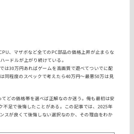
CPU、マザボなど全てのPC部品の価格上昇が止まらな
うハードルが上がり続けている。
までは30万円あればゲームを高画質で遊べてついでに配
は同程度のスペックで考えたら40万円～最悪50万は見
PCってどの価格帯を選べば正解なのか迷う。俺も最初は安
ク不足で後悔したことがある。この記事では、2025年
ランスが良くて後悔しない選択なのか、その理由をわか