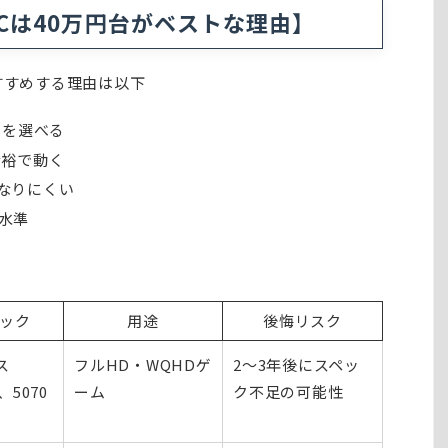
Cは40万円台がベストな理由】
すすめする理由は以下
スを選べる
余裕で動く
なりにくい
水準
ック
用途
後悔リスク
ス
フルHD・WQHDゲ
2〜3年後にスペッ
、5070
ーム
ク不足の可能性