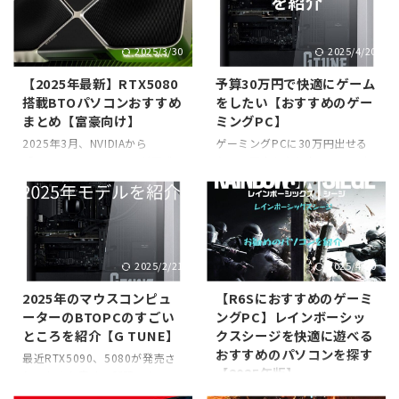
る。俺の個人的な肌感覚では5
ーが付属したモデルではあっ
～6年前までは30万円あればゲ
て、最近よくある構成ではある
2025/3/30
2025/4/20
ームを高画質で遊べてついでに
んだけど、調べてみると色々特
配信もできるPCが買えたんだけ
徴がある事がわかった。 今回は
【2025年最新】RTX5080
予算30万円で快適にゲーム
ど、今は同程度のスペックで考
TS3100Qの特徴とおすすめでき
搭載BTOパソコンおすすめ
をしたい【おすすめのゲー
えたら40万円～最悪50万は見
るポイントを紹介していきた
まとめ【富豪向け】
ミングPC】
る必要がある。ってのが俺の持
い。 仕様まとめ まずは仕様の
論。 30万、40万、50万…ゲー
まとめから。前世代のTS216G
2025年3月、NVIDIAから
ゲーミングPCに30万円出せる
ミングPCってどの価格帯を選べ
との比較もしていく。
「GeForce RTX5080」が正式
なら、正直かなり良いスペック
ば正解なのか迷う。俺も最初は
TS3100QTS216Gスピーカーch
発表された。前世代の同グレー
が狙える。だけど「どれを選べ
安く抑えようとしたけど、結局
数/スピーカーユニット数3ch/
ドのRTX4080と比べて、レンダ
ば失敗しないか？」って迷う人
スペック不足で後悔したことが
5個2.1ch/6個入出力端子H ...
リング性能・AI処理・レイトレ
がほとんどだと思う。 この記事
ある。この記事では ...
ーシングのすべてが向上した。
では、30万円で快適にゲームが
CUDAコア数：約11000基
できるおすすめのゲーミングPC
2025/2/21
2025/4/20
VRAM：16GB GDDR7 消費電
を2台だけ厳選して紹介する。
力：350W前後 単純に言うと
FPS・MMO・重量級ゲームでも
2025年のマウスコンピュ
【R6Sにおすすめのゲーミ
「4Kゲーミング・生成AI・映像
安定プレイ可能な構成だから、
ーターのBTOPCのすごい
ングPC】レインボーシッ
制作」など重たい処理も余裕
ぜひ参考にしてくれ。 【30万
ところを紹介【G TUNE】
クスシージを快適に遊べる
で、ガチ性能を求める人向けの
円前後のゲーミングPCに求めら
おすすめのパソコンを探す
一台。フラッグシップ機であ
れる性能とは？】 30万円前後
最近RTX5090、5080が発売さ
【2025年版】
る。 RTX5080はどんな人にお
なら、最新のRyzen 7 / Core i7
れて色々な意味で話題になって
すすめ？ じゃあどんな人におす
クラスのCPU＋ミドル〜ハイエ
いるのは記憶に新しい。 で、そ
俺はレインボーシックスシージ