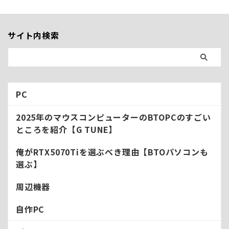
ていく。 RTX5000シリーズの
るためにゲーミングPCを選ぶ際
スペックと価格 まずはざっくり
の選定基準を解説と、適した
今回発表されたグラボのスペッ
BTOパソコンを紹介していく。
クと価格を表でまとめる。自分
サイト内検索
①やりたいゲームを選ぶ【モン
の確認のために。 RTX5070 ...
ハンワイルズの例】 ...
PC
2025年のマウスコンピューターのBTOPCのすごい
ところを紹介【G TUNE】
俺がRTX5070Tiを選ぶべき理由【BTOパソコンも
選ぶ】
周辺機器
自作PC