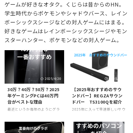
ゲームが好きなオタク。くじらは昔からのHN。
学生時代からポケモンやシャドウバース、レイン
ボーシックスシージなどの対人ゲームにはまる。
好きなゲームはレインボーシックスシージやモン
スターハンター、ポケモンなどの対人ゲーム。
2025/4/20
2025/2/12
30万？40万？50万？2025
【2025年おすすめのサウ
年ゲーミングPCは40万円
ンドバー】REGZAサウン
台がベストな理由
ドバー TS3100Qを紹介
最近というか毎年のようにグラ
2025年に入って早速新しいサウ
ボやCPU、マザボなど全ての
ンドバーが発表された。それは
PC部品の価格上昇が止まらなく
REGZAのサウンドバー、
て、ゲームをするためのPCを買
TS3100Q。 これはざっくりサ
うハードルが上がり続けてい
ウンドバー本体にサブウーファ