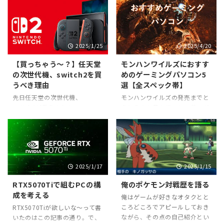
すめかというと、 重めのPCゲ
ンドGPU（RTX4070など）が
こで気になるのは「BTOはどう
が好きだったんだ。そう、好き
ームを4K ...
狙える価格帯。快適 ...
なの？」ってところだと思う。
だった。昔はよくやってたけど
俺は気になっている。 そこで今
ここ2～3年はめっきりやらなく
回は2025年のBTOで俺が個人
なってしまった。よく使ってた
2025/1/25
2025/4/20
的におすすめしたいマウスコン
オペレーターがナーフされると
ピューターのBTOのすごい、と
悲しいよね。 けど最近めちゃく
【買っちゃう～？】任天堂
モンハンワイルズにおすす
いうか個人的に惹かれる点を紹
ちゃ仕様も変わってるらしく
の次世代機、switch2を買
めのゲーミングパソコン5
介していく。 2025年マウスコ
て、せっかくだしまたやりたい
うべき理由
選【全スペック帯】
ンピューターの
な～って思い始めていている。
BTO（GTUNE）はここがすご
先日任天堂の次世代機、
モンハンワイルズの発売までと
なので2025年、シージが発売
い！ まず、先日発表されたマウ
switch2が発表された。スペッ
うとう１か月を切った。俺もゲ
してから約10年。快適に遊べる
スコンピューターのゲーミング
クなど多くのことはまだ闇の中
ーミングPCを買い替えねばとは
コスパの良いスペックを探って
ブランド、GTUNEの新ロゴを紹
ではあるんだけど、PVから超ワ
思っているんだけどどうするか
いく。 【結論】RTXハイスペッ
介する。 かっけえ・・・。
クワクした。さすが任天堂と言
はまだ決めかねている。という
クで遊ぶことを想定するのがお
2025年のGT ...
わざるを得ない。 とはいえ俺も
事で思考整理もかねて今回はモ
すすめ 結論から、ハイスペック
27歳。新型ゲーム機に飛びつく
ンハンワイルズにおすすめのゲ
PCで遊ぶのがおすすめ。なぜな
2025/1/17
2025/1/15
かどうか迷うべき年齢、いわば
ーミングパソコンを2025/1/19
ら処理性能差によって ...
おっさんに片足突っ込んでい
時点の情報から低～高まで幅広
RTX5070Tiで組むPCの構
俺のポケモン対戦歴を語る
る。辛い。そこで今回は
きく解説していこうと思う。
成を考える
俺はゲームが好きなオタクとと
switch2を買うかどうかを検討
【前提】おススメはハイスペッ
ころどころでアピールしておき
してみようと思う。気が早い感
ク 俺がモンハンワイルズをやる
RTX5070Tiが欲しいな～って書
ながら、その点の自己紹介とい
が否めないけどついてきてほし
上でパソコンを選ぶなら、ハイ
いたのはこの記事の通り。で、