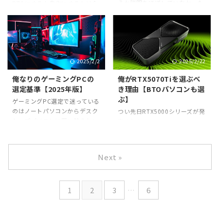
うか説明をほぼしていなかった
い。 switch2の特徴【未確定注
スペック帯を選ぶ。なぜなら公
BTOにするか自作にするかは今
なと今になって反省してる。な
意】 噂レベルの情報だけど、
式の推奨スペックが、
のところ検討中ではあるんだけ
ぜアピールしなかったんだろう
switch2のスペックはこんな感
FHD60FPS時でRTX 2070
ど,、今回は自作PCを組むと仮
か（自問自答）。 という事で今
じらしい。 テレビモード時
Super程度のグラボを推奨して
定して、スペックを検討してい
回は俺のポケモン対戦歴を書き
4K60P対応 ジ ...
いるから。→公式 ...
こうと思う。 【用途】ゲー
出していく。完全に自己満だけ
ム/youtube動画投稿/配信 俺の
ど良ければ見てほしい。 【始ま
2025/2/2
2025/2/22
想定用途はゲームや動画投稿を
り】もこう先生のバトレボ実況
主にしていきたいと想定してい
俺なりのゲーミングPCの
俺がRTX5070Tiを選ぶべ
俺がポケモン対戦に興味を持っ
る。スペックを低くしてプレイ
選定基準【2025年版】
き理由【BTOパソコンも選
たきっかけは当時ニコニコで流
時、配信時問わず画質や快適性
ぶ】
行していたもこう先生の厨ポケ
を妥協してもいいかもしれない
ゲーミングPC選定で迷っている
狩り講座が始まり。もこうと言
んだけど、個人的にはその点を
のはノートパソコンからデスク
つい先日RTX5000シリーズが発
えば今はシャドバとか格ゲーと
突き詰めていきたい。というか
トップパソコンに買い替えたい
表された。
か色々なゲームをやっているけ
低画質の動画配信を見る気はし
から検討する【デスクトップの
→https://pc.watch.impress.c
ど、当時は”ポケモン対戦と言
ない。個人的に。 だから少しで
優位性】で書いたり、
o.jp/docs/topic/feature/1652
...
も画質を上げ ...
RTX5070Tiいいな～っていうの
764.html 俺の個人的な感想
Next »
は俺がRTX5070Tiを選ぶ理由で
は、カタログスペックは超良い
まとめさせてもらっているんだ
し値段も思ったより安いという
けど、ゲーミングPCを買う際に
こと。 つまり最高。だから新し
迷うポイントとして「結局どの
1
2
3
…
6
くパソコンを買い替えることに
ラインのスペックが良いの？」
決めたんだけど、今回は俺が選
ってのはあると思うし俺もそ
んだグラボとその理由を解説し
う。 今回はそんな悩みを解決す