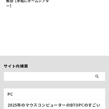
解説【手軽にホームシアタ
ー】
最近TVの大型が急激に進行して
いて、数年前までは40インチ前
後のTVが大画面TVの扱いだっ
たんだけど、最近は55インチ～
65インチが大画面、75インチ
やそれ以上は超大画面みたいな
風潮がある。 そんななか、スマ
ホで最近急成長している
Xiaomiが86インチでチューナ
ーレスのTVを発表した。しかも
お値段199900円。ついにテレ
サイト内検索
ビまで価格破壊しに来たかって
感じなんだけど、性能もマジで
申し分ない。なので簡単にだけ
ど機能解説することにした。
→ 追記 新製品が発表された
のでまとめました。
PC
https://kuzir ...
2025年のマウスコンピューターのBTOPCのすごい