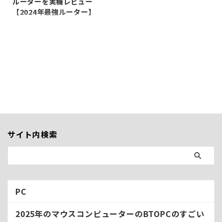
ルーターを実機レビュー
【2024年最強ルーター】
今使っているルーターが同じく
NECのAterm-WG2600HP3って
やつなんだけど、5年くらいつ
かっててセキュリティ的に厳し
いし、なんか最近熱もって再起
動するようになってきたから買
い替え時かと思って新しいルー
ターを買うことにした。で、
色々検討したんだけど、せっか
くだし最新のWi-Fi6Eルーター
に買い替えることに。これなら
サイト内検索
また5年は使える。型名はWX-
5400T6（AmazonではAX-
5400T6って型名だけど同等
品）をプライムデーの先行セー
ルで19％オフの17746円で購入
したので早速レビューしてい ...
PC
2025年のマウスコンピューターのBTOPCのすごい